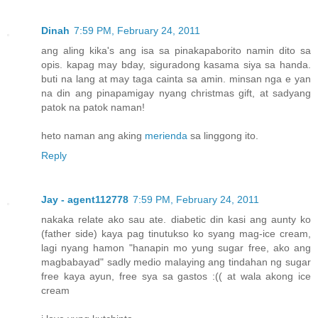
Dinah
7:59 PM, February 24, 2011
ang aling kika's ang isa sa pinakapaborito namin dito sa
opis. kapag may bday, siguradong kasama siya sa handa.
buti na lang at may taga cainta sa amin. minsan nga e yan
na din ang pinapamigay nyang christmas gift, at sadyang
patok na patok naman!
heto naman ang aking
merienda
sa linggong ito.
Reply
Jay - agent112778
7:59 PM, February 24, 2011
nakaka relate ako sau ate. diabetic din kasi ang aunty ko
(father side) kaya pag tinutukso ko syang mag-ice cream,
lagi nyang hamon "hanapin mo yung sugar free, ako ang
magbabayad" sadly medio malaying ang tindahan ng sugar
free kaya ayun, free sya sa gastos :(( at wala akong ice
cream