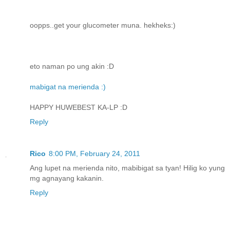
oopps..get your glucometer muna. hekheks:)
eto naman po ung akin :D
mabigat na merienda :)
HAPPY HUWEBEST KA-LP :D
Reply
Rico
8:00 PM, February 24, 2011
Ang lupet na merienda nito, mabibigat sa tyan! Hilig ko yung
mg agnayang kakanin.
Reply