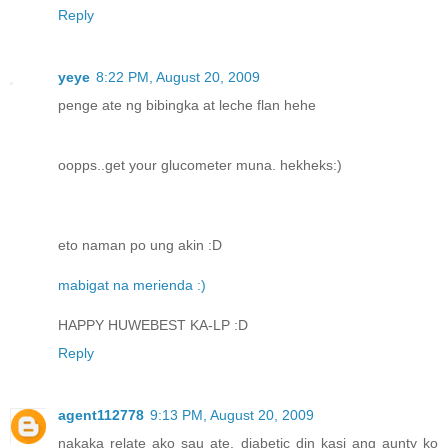
Reply
yeye
8:22 PM, August 20, 2009
penge ate ng bibingka at leche flan hehe
oopps..get your glucometer muna. hekheks:)
eto naman po ung akin :D
mabigat na merienda :)
HAPPY HUWEBEST KA-LP :D
Reply
agent112778
9:13 PM, August 20, 2009
nakaka relate ako sau ate. diabetic din kasi ang aunty ko