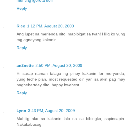
munting igorota doll!
Reply
Rico
1:12 PM, August 20, 2009
Ang lupet na merienda nito, mabibigat sa tyan! Hilig ko yung
mg agnayang kakanin.
Reply
an2nette
2:50 PM, August 20, 2009
Hi sarap naman talaga ng pinoy kakanin for meryenda,
yung leche plan, most requested din yan sa akin pag may
nagbebertdey dito, happy hwebest
Reply
Lynn
3:43 PM, August 20, 2009
Mahilig ako sa kakanin lalo na sa bibingka, sapinsapin.
Nakakabusog.