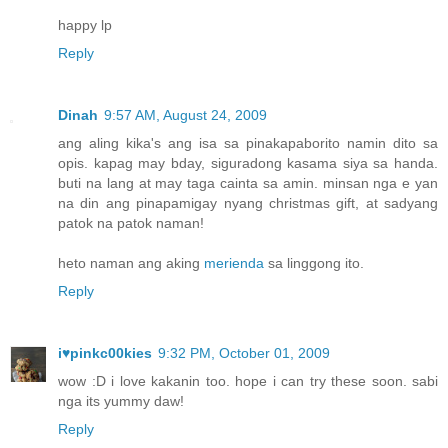
happy lp
Reply
Dinah
9:57 AM, August 24, 2009
ang aling kika's ang isa sa pinakapaborito namin dito sa
opis. kapag may bday, siguradong kasama siya sa handa.
buti na lang at may taga cainta sa amin. minsan nga e yan
na din ang pinapamigay nyang christmas gift, at sadyang
patok na patok naman!
heto naman ang aking
merienda
sa linggong ito.
Reply
i♥pinkc00kies
9:32 PM, October 01, 2009
wow :D i love kakanin too. hope i can try these soon. sabi
nga its yummy daw!
Reply