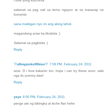
i love yung kutchinta
salamat sa pag sali sa tema ngayun at sa masarap na
komento
sana maibigan nyo rin ang aking lahok
magandang araw ka-litratista :)
Salamat sa pagbisita :)
Reply
♡u8mypinkc00kies♡
7:59 PM, February 24, 2011
wow :D i love kakanin too. hope i can try these soon. sabi
nga its yummy daw!
Reply
yeye
8:00 PM, February 24, 2011
penge ate ng bibingka at leche flan hehe