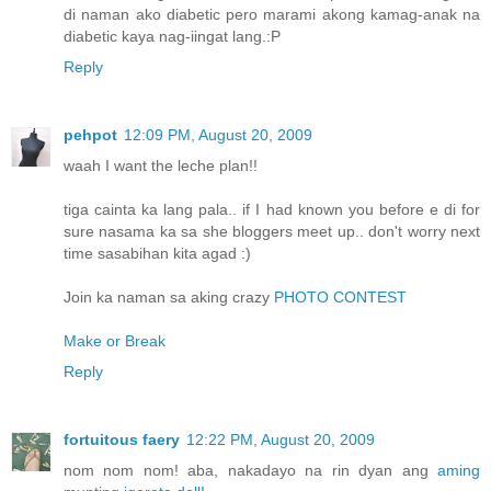
di naman ako diabetic pero marami akong kamag-anak na
diabetic kaya nag-iingat lang.:P
Reply
pehpot
12:09 PM, August 20, 2009
waah I want the leche plan!!
tiga cainta ka lang pala.. if I had known you before e di for
sure nasama ka sa she bloggers meet up.. don't worry next
time sasabihan kita agad :)
Join ka naman sa aking crazy
PHOTO CONTEST
Make or Break
Reply
fortuitous faery
12:22 PM, August 20, 2009
nom nom nom! aba, nakadayo na rin dyan ang
aming