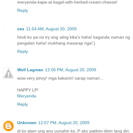
meryenda-kape-at-bagel-with-herbed-cream-cheese/
Reply
ces
11:54 AM, August 20, 2009
hindi ko pa na try ang aling kika's haha! kaganda naman ng
pangalan haha! mukhang masarap nga!:)
Reply
Well Lagman
12:06 PM, August 20, 2009
wow very pinoy! mga kakanin! sarap naman...
HAPPY LP!
Meryenda
Reply
Unknown
12:07 PM, August 20, 2009
di ko alam ung ano uunahin ko.:P ako patikim-tikim lang din.