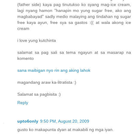
(father side) kaya pag tinutukso ko syang mag-ice cream,
lagi nyang hamon "hanapin mo yung sugar free, ako ang
magbabayad" sadly medio malaying ang tindahan ng sugar
free kaya ayun, free sya sa gastos :(( at wala akong ice
cream
i love yung kutchinta
salamat sa pag sali sa tema ngayun at sa masarap na
komento
sana maibigan nyo rin ang aking lahok
magandang araw ka-litratista :)
Salamat sa pagbisita :)
Reply
upto6only
9:50 PM, August 20, 2009
gusto ko makapunta dyan at makabili ng mga iyan.