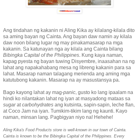
Ang tindahan ng kakanin ni Aling Kika ay kilalang-kilala dito
sa aming bayan ng Cainta. Ang bayan daw namin ay kilala
daw noon bilang lugar ng may pinakamasarap na mga
kakanin. Sa katunayan nga ay kilala ang Cainta bilang
Bibingka Capital of the Philippines
. Kung kaya naman,
kapag pyesta ng bayan tuwing Disyembre, inaasahan na ng
lahat ang napakahabang mesa ng libreng kakanin para sa
lahat. Masarap naman talagang merienda ang aming mga
katutubong kakanin. Masarap na ay masustansya pa.
Bago kayong lahat ay mag-
panic
, gusto ko lang ipaalam na
hindi ko nilantakan lahat ng iyan at masyadong mataas sa
sugar
at
carbohydrates
ang kutsinta, sapin-sapin, leche flan,
at Coco Jam na iyan. Tumikim-tikim lang ng kaunti. Kayo
naman, minsan lang. Pagbigyan niyo na! Hehehe!
Aling Kika's Food Products store is well-known in our town of Cainta.
Cainta is known to be the Bibingka Capital of the Philippines. Every