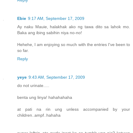
Reply
Ebie
9:17 AM, September 17, 2009
Ay naku Mauie, halakhak ako ng tawa dito sa lahok mo.
Baka ang ibing sabihin niya no-no!
Hehehe, I am enjoying so much with the entries I've been to
so far.
Reply
yeye
9:43 AM, September 17, 2009
do not urinate.....
benta ung linya! hahahahaha
at pati na rin ung unless accompanied by your
children..ampf..hahaha