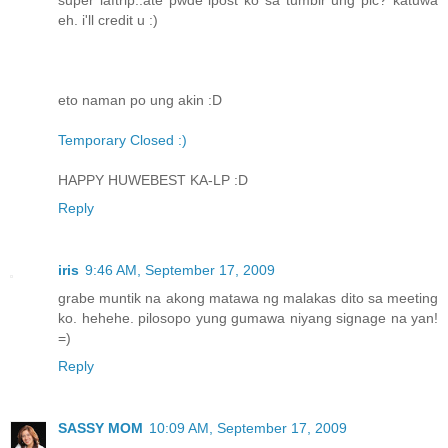
super laftrip..ate pwde ipost ko sa tumblr ung pic? katuwa
eh. i'll credit u :)
eto naman po ung akin :D
Temporary Closed :)
HAPPY HUWEBEST KA-LP :D
Reply
iris
9:46 AM, September 17, 2009
grabe muntik na akong matawa ng malakas dito sa meeting
ko. hehehe. pilosopo yung gumawa niyang signage na yan!
=)
Reply
SASSY MOM
10:09 AM, September 17, 2009