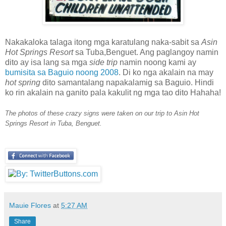
Nakakaloka talaga itong mga karatulang naka-sabit sa
Asin
Hot Springs Resort
sa Tuba,Benguet. Ang paglangoy namin
dito ay isa lang sa mga
side trip
namin noong kami ay
bumisita sa Baguio noong 2008
. Di ko nga akalain na may
hot spring
dito samantalang napakalamig sa Baguio. Hindi
ko rin akalain na ganito pala kakulit ng mga tao dito Hahaha!
The photos of these crazy signs were taken on our trip to Asin Hot
Springs Resort in Tuba, Benguet.
Mauie Flores
at
5:27 AM
Share